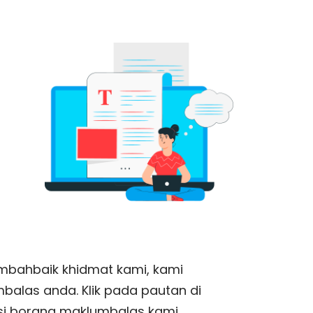
bahbaik khidmat kami, kami
alas anda. Klik pada pautan di
i borang maklumbalas kami.