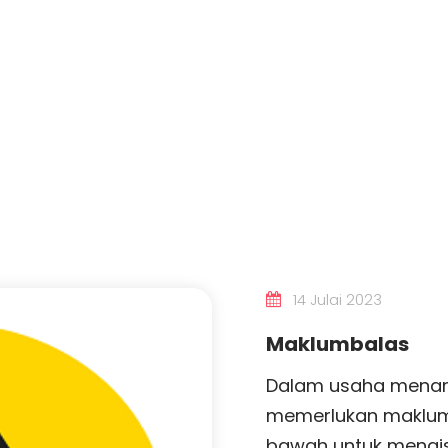
14 Julai 2023
Maklumbalas
Dalam usaha menam
memerlukan maklumb
bawah untuk mengis