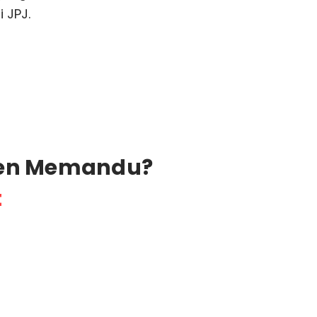
 JPJ.
esen Memandu?
t