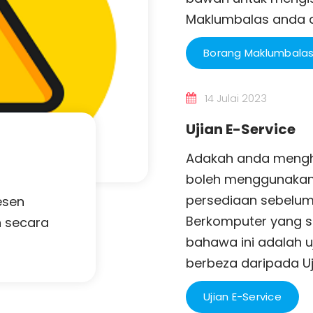
Maklumbalas anda
Borang Maklumbala
14 Julai 2023
Ujian E-Service
Adakah anda menghad
boleh menggunakan 
persediaan sebelu
esen
Berkomputer yang se
 secara
bahawa ini adalah u
berbeza daripada Uj
Ujian E-Service